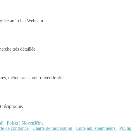
 grâce au Tchat Webcam.
rche très détaillée.
es, même sans avoir ouvert le site.
t réciproque.
sh
|
Polski
|
Slovenščina
te de confiance
-
Charte de modération
-
Lutte anti spammeurs
-
Polit