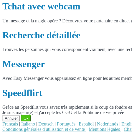
Tchat avec webcam
Un message et la magie opère ? Découvrez votre partenaire en direct
Recherche détaillée
Trouvez les personnes qui vous correspondent vraiment, avec une reche
Messenger
Avec Easy Messenger vous apparaissez en ligne pour les autres membr
Speedflirt
Grâce au Speedflirt vous savez très rapidement si le coup de foudre es
Je suis majeur(e) et j'accepte les CGU et la Politique de vie privée
Annuler
Ok
Français
|
Italiano
|
Deutsch
|
Português
|
Español
|
Nederlands
|
Engli
Conditions générales d'utilisation et de vente
-
Mentions légales
-
Char