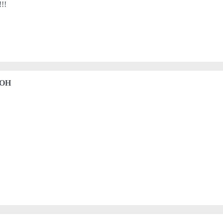
!!!
 OH