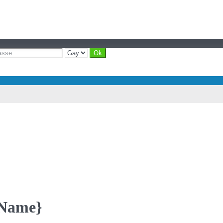
yName}