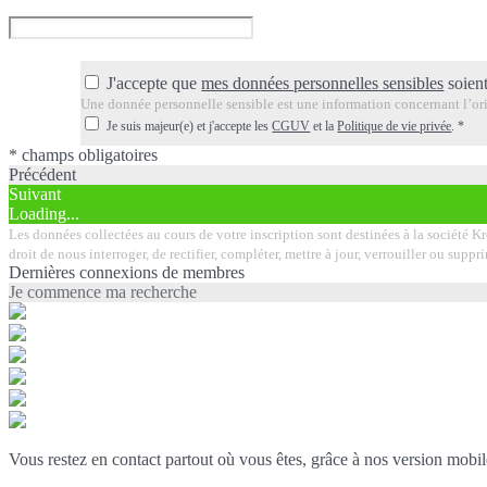
J'accepte que
mes données personnelles sensibles
soient
Une donnée personnelle sensible est une information concernant l’orig
Je suis majeur(e) et j'accepte les
CGUV
et la
Politique de vie privée
.
*
* champs obligatoires
Précédent
Suivant
Loading...
Les données collectées au cours de votre inscription sont destinées à la société K
droit de nous interroger, de rectifier, compléter, mettre à jour, verrouiller ou su
Dernières connexions de membres
Je commence ma recherche
Vous restez en contact partout où vous êtes, grâce à nos version mobil