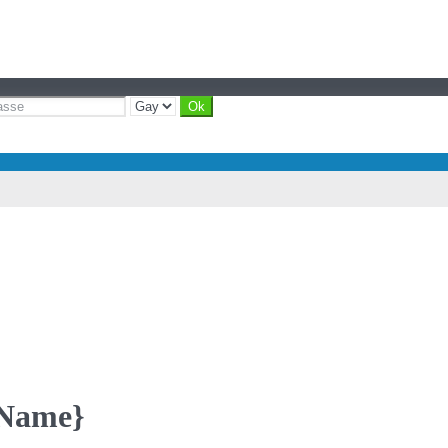
yName}