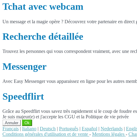
Tchat avec webcam
Un message et la magie opère ? Découvrez votre partenaire en direct
Recherche détaillée
Trouvez les personnes qui vous correspondent vraiment, avec une reche
Messenger
Avec Easy Messenger vous apparaissez en ligne pour les autres membr
Speedflirt
Grâce au Speedflirt vous savez très rapidement si le coup de foudre es
Je suis majeur(e) et j'accepte les CGU et la Politique de vie privée
Annuler
Ok
Français
|
Italiano
|
Deutsch
|
Português
|
Español
|
Nederlands
|
Engli
Conditions générales d'utilisation et de vente
-
Mentions légales
-
Char