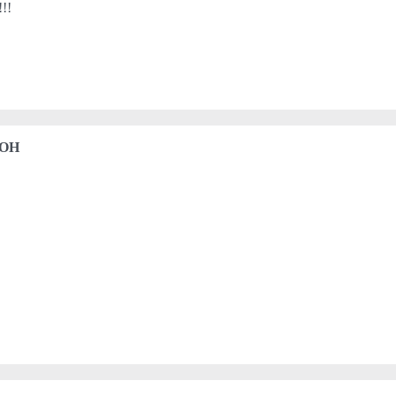
!!!
 OH