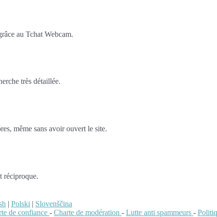
 grâce au Tchat Webcam.
rche très détaillée.
es, même sans avoir ouvert le site.
t réciproque.
sh
|
Polski
|
Slovenščina
te de confiance
-
Charte de modération
-
Lutte anti spammeurs
-
Polit