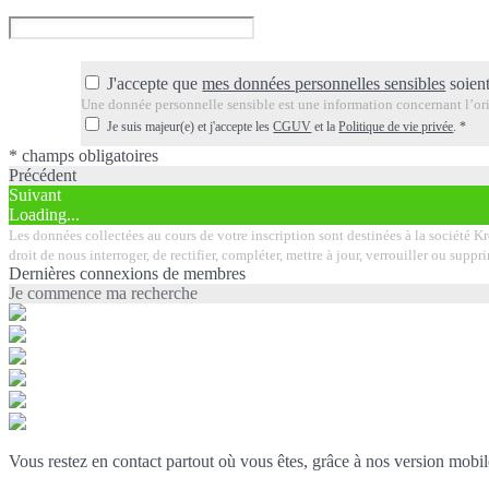
J'accepte que
mes données personnelles sensibles
soient
Une donnée personnelle sensible est une information concernant l’orig
Je suis majeur(e) et j'accepte les
CGUV
et la
Politique de vie privée
.
*
* champs obligatoires
Précédent
Suivant
Loading...
Les données collectées au cours de votre inscription sont destinées à la société K
droit de nous interroger, de rectifier, compléter, mettre à jour, verrouiller ou su
Dernières connexions de membres
Je commence ma recherche
Vous restez en contact partout où vous êtes, grâce à nos version mobil