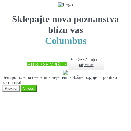
Sklepajte nova poznanstva
blizu vas
Columbus
Ste že včlanjeni?
HITRO SE VPIŠITE
prijavi se
Sem polnoletna oseba in sprejemam splošne pogoje in politiko
zasebnosti
Prekliči
V redu