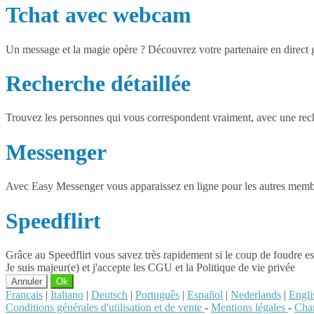
Tchat avec webcam
Un message et la magie opère ? Découvrez votre partenaire en direct
Recherche détaillée
Trouvez les personnes qui vous correspondent vraiment, avec une reche
Messenger
Avec Easy Messenger vous apparaissez en ligne pour les autres membr
Speedflirt
Grâce au Speedflirt vous savez très rapidement si le coup de foudre es
Je suis majeur(e) et j'accepte les CGU et la Politique de vie privée
Annuler
Ok
Français
|
Italiano
|
Deutsch
|
Português
|
Español
|
Nederlands
|
Engli
Conditions générales d'utilisation et de vente
-
Mentions légales
-
Char