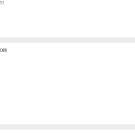
!!!
 OH