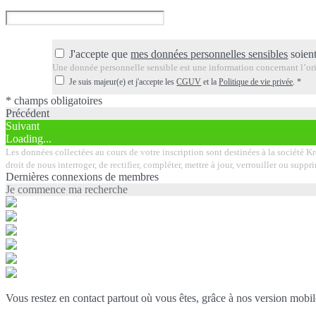
J'accepte que
mes données personnelles sensibles
soient
Une donnée personnelle sensible est une information concernant l’orig
Je suis majeur(e) et j'accepte les
CGUV
et la
Politique de vie privée
.
*
* champs obligatoires
Précédent
Suivant
Loading...
Les données collectées au cours de votre inscription sont destinées à la société K
droit de nous interroger, de rectifier, compléter, mettre à jour, verrouiller ou su
Dernières connexions de membres
Je commence ma recherche
Vous restez en contact partout où vous êtes, grâce à nos version mobil