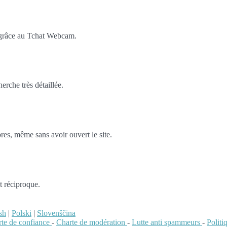
 grâce au Tchat Webcam.
rche très détaillée.
es, même sans avoir ouvert le site.
t réciproque.
sh
|
Polski
|
Slovenščina
te de confiance
-
Charte de modération
-
Lutte anti spammeurs
-
Polit