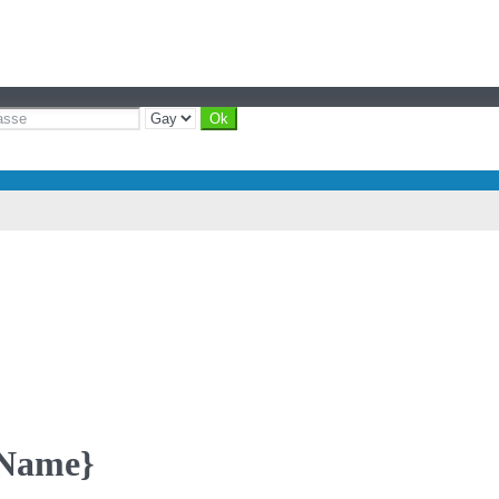
yName}