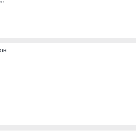
!!!
 OH