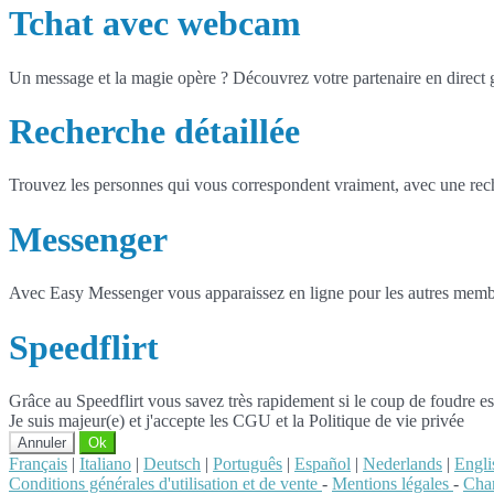
Tchat avec webcam
Un message et la magie opère ? Découvrez votre partenaire en direct
Recherche détaillée
Trouvez les personnes qui vous correspondent vraiment, avec une reche
Messenger
Avec Easy Messenger vous apparaissez en ligne pour les autres membr
Speedflirt
Grâce au Speedflirt vous savez très rapidement si le coup de foudre es
Je suis majeur(e) et j'accepte les CGU et la Politique de vie privée
Annuler
Ok
Français
|
Italiano
|
Deutsch
|
Português
|
Español
|
Nederlands
|
Engli
Conditions générales d'utilisation et de vente
-
Mentions légales
-
Char