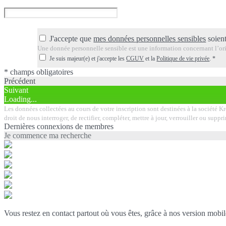
J'accepte que
mes données personnelles sensibles
soient
Une donnée personnelle sensible est une information concernant l’orig
Je suis majeur(e) et j'accepte les
CGUV
et la
Politique de vie privée
.
*
* champs obligatoires
Précédent
Suivant
Loading...
Les données collectées au cours de votre inscription sont destinées à la société K
droit de nous interroger, de rectifier, compléter, mettre à jour, verrouiller ou su
Dernières connexions de membres
Je commence ma recherche
Vous restez en contact partout où vous êtes, grâce à nos version mobil