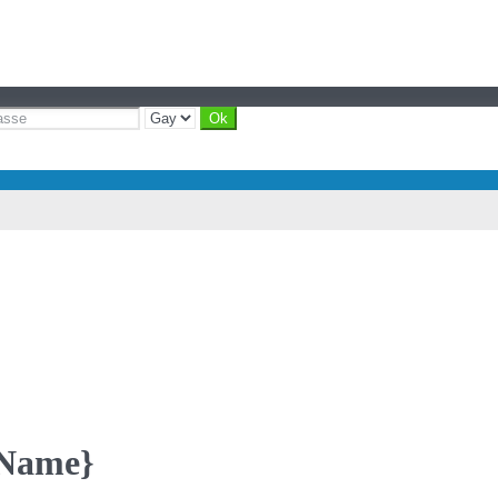
yName}