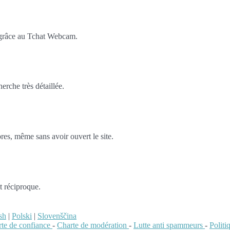
 grâce au Tchat Webcam.
rche très détaillée.
es, même sans avoir ouvert le site.
t réciproque.
sh
|
Polski
|
Slovenščina
te de confiance
-
Charte de modération
-
Lutte anti spammeurs
-
Polit