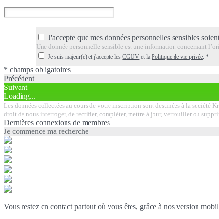
J'accepte que
mes données personnelles sensibles
soient
Une donnée personnelle sensible est une information concernant l’orig
Je suis majeur(e) et j'accepte les
CGUV
et la
Politique de vie privée
.
*
* champs obligatoires
Précédent
Suivant
Loading...
Les données collectées au cours de votre inscription sont destinées à la société K
droit de nous interroger, de rectifier, compléter, mettre à jour, verrouiller ou su
Dernières connexions de membres
Je commence ma recherche
Vous restez en contact partout où vous êtes, grâce à nos version mobil