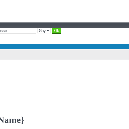
yName}