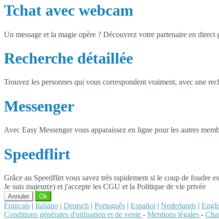
Tchat avec webcam
Un message et la magie opère ? Découvrez votre partenaire en direct
Recherche détaillée
Trouvez les personnes qui vous correspondent vraiment, avec une reche
Messenger
Avec Easy Messenger vous apparaissez en ligne pour les autres membr
Speedflirt
Grâce au Speedflirt vous savez très rapidement si le coup de foudre es
Je suis majeur(e) et j'accepte les CGU et la Politique de vie privée
Annuler
Ok
Français
|
Italiano
|
Deutsch
|
Português
|
Español
|
Nederlands
|
Engli
Conditions générales d'utilisation et de vente
-
Mentions légales
-
Char