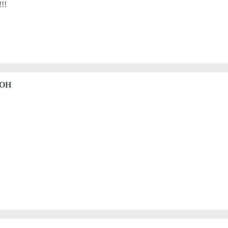
!!!
 OH