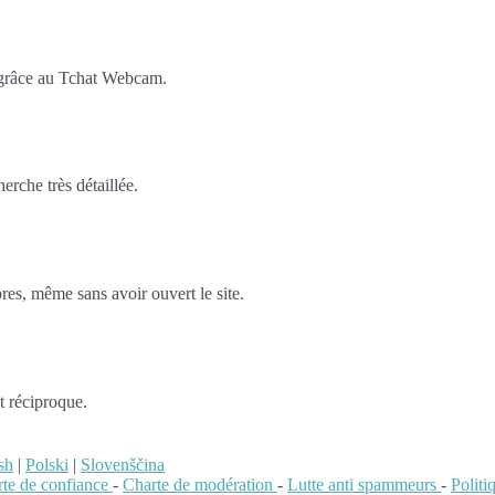
 grâce au Tchat Webcam.
rche très détaillée.
es, même sans avoir ouvert le site.
t réciproque.
sh
|
Polski
|
Slovenščina
te de confiance
-
Charte de modération
-
Lutte anti spammeurs
-
Polit